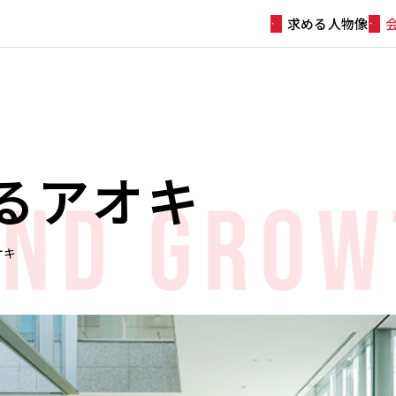
求める人物像
るアオキ
オキ