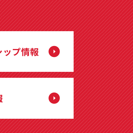
シップ情報
報